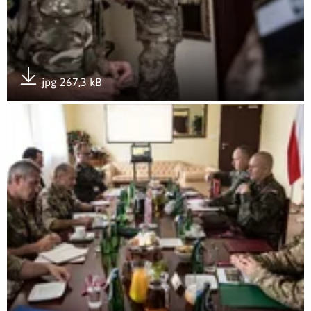
jpg 267,3 kB
Pobierz załącznik
Otwórz załącznik gen. bryg. Simon Goldstein z wizytą w Do