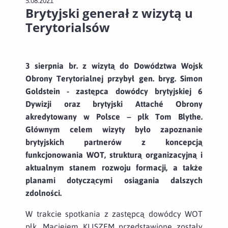
5.08.2021
Brytyjski generał z wizytą u
Terytorialsów
3
sierpnia br. z wizytą do Dowództwa Wojsk
Obrony Terytorialnej przybył gen. bryg. Simon
Goldstein - zastępca dowódcy brytyjskiej 6
Dywizji oraz brytyjski Attaché Obrony
akredytowany w Polsce – płk Tom Blythe.
Głównym celem wizyty było zapoznanie
brytyjskich partnerów z koncepcją
funkcjonowania WOT, strukturą organizacyjną i
aktualnym stanem rozwoju formacji, a także
planami dotyczącymi osiągania dalszych
zdolności.
W trakcie spotkania z zastępcą dowódcy WOT
płk. Maciejem KLISZEM przedstawione zostały