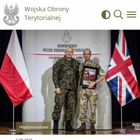
Wojska Obrony
Terytorialnej
Kontrast
Wyszukiwa
Międzynarodowe
Przejście do nowej strony z listą publikacji o kategorii Międzynarodowe