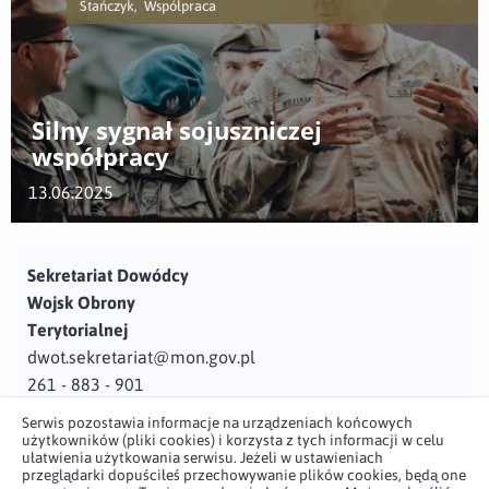
Stańczyk, Współpraca
Silny sygnał sojuszniczej
współpracy
13.06.2025
Sekretariat Dowódcy
Wojsk Obrony
Terytorialnej
dwot.sekretariat@mon.gov.pl
261 - 883 - 901
Serwis pozostawia informacje na urządzeniach końcowych
Adres
użytkowników (pliki cookies) i korzysta z tych informacji w celu
ul. Juzistek 2
ułatwienia użytkowania serwisu. Jeżeli w ustawieniach
przeglądarki dopuściłeś przechowywanie plików cookies, będą one
05-131 Zegrze