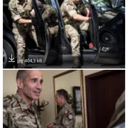
jpg 404,3 kB
Pobierz załącznik
Otwórz załącznik gen. bryg. Simon Goldstein z wizytą w Do