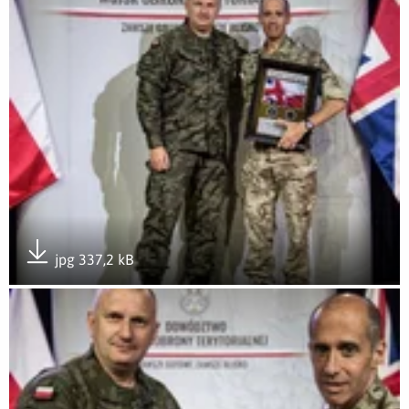
jpg 337,2 kB
Pobierz załącznik
Otwórz załącznik gen. bryg. Simon Goldstein z wizytą w Do