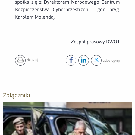
spotka się z Dyrektorem Narodowego Centrum
Bezpieczeństwa Cyberprzestrzeni - gen. bryg.
Karolem Molendą.
Zespół prasowy DWOT
drukuj
udostępnij
Udostępnij ten post na
Udostępnij ten post na
Udostępnij ten pos
facebook
lin
Załączniki
Otwórz załącznik gen bryg Simon Goldstein z wizytą w Dow