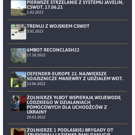
PIERWSZE STRZELANIE Z SYSTEMU JAVELIN,
CSWOT, 17.06.21
1.02.2023
TRENUJ Z WOJSKIEM CSWOT
3.01.2023
6MBOT RECONCLASH22
17.10.2022
DEFENDER-EUROPE 22. NAJWIĘKSZE
SOJUSZNICZE MANEWRY Z UDZIAŁEM WOT.
13.06.2022
ŻOŁNIERZE 9ŁBOT WSPIERAJĄ WOJEWODĘ
ŁÓDZKIEGO W DZIAŁANIACH
POMOCOWYCH DLA UCHODŹCÓW Z
UKRAINY
20.03.2022
ŻOŁNIERZE 1 PODLASKIEJ BRYGADY OT
ZBUDOWALI ŁAZIENKĘ PANI DANUCIE