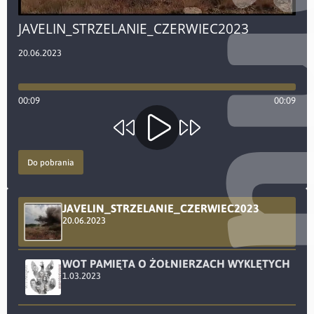
JAVELIN_STRZELANIE_CZERWIEC2023
20.06.2023
Postęp czasu
00:09
00:09
10 sec wstecz
Odtwórz
10 sec w przód
Do pobrania
JAVELIN_STRZELANIE_CZERWIEC2023
20.06.2023
WOT PAMIĘTA O ŻOŁNIERZACH WYKLĘTYCH
1.03.2023