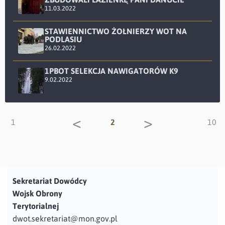
11.03.2022
STAWIENNICTWO ŻOŁNIERZY WOT NA
PODLASIU
26.02.2022
1PBOT SELEKCJA NAWIGATORÓW K9
9.02.2022
<
>
1
2
10
Sekretariat Dowódcy
Wojsk Obrony
Terytorialnej
dwot.sekretariat@mon.gov.pl