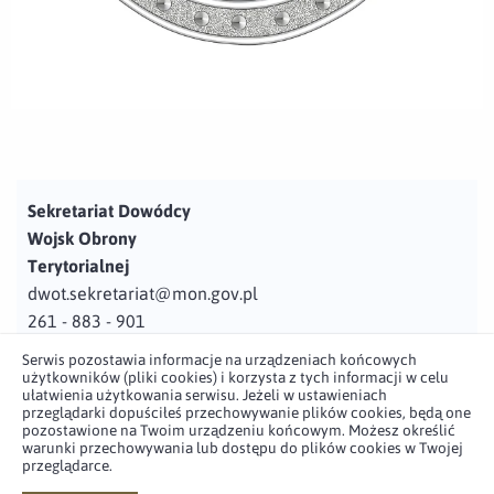
Sekretariat Dowódcy
Wojsk Obrony
Terytorialnej
dwot.sekretariat@mon.gov.pl
261 - 883 - 901
Serwis pozostawia informacje na urządzeniach końcowych
Adres
użytkowników (pliki cookies) i korzysta z tych informacji w celu
ul. Juzistek 2
ułatwienia użytkowania serwisu. Jeżeli w ustawieniach
przeglądarki dopuściłeś przechowywanie plików cookies, będą one
05-131 Zegrze
pozostawione na Twoim urządzeniu końcowym. Możesz określić
warunki przechowywania lub dostępu do plików cookies w Twojej
przeglądarce.