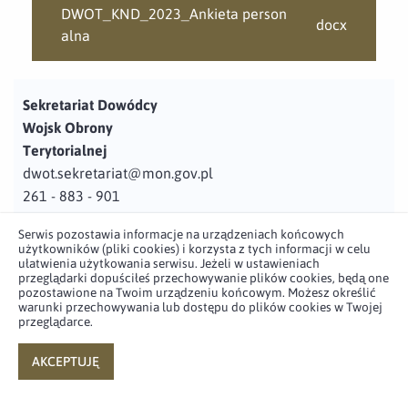
DWOT_KND_2023_Ankieta person
docx
alna
Sekretariat Dowódcy
Wojsk Obrony
Terytorialnej
dwot.sekretariat@mon.gov.pl
261 - 883 - 901
Adres
Serwis pozostawia informacje na urządzeniach końcowych
użytkowników (pliki cookies) i korzysta z tych informacji w celu
ul. Juzistek 2
ułatwienia użytkowania serwisu. Jeżeli w ustawieniach
przeglądarki dopuściłeś przechowywanie plików cookies, będą one
05-131 Zegrze
pozostawione na Twoim urządzeniu końcowym. Możesz określić
warunki przechowywania lub dostępu do plików cookies w Twojej
przeglądarce.
Profil użytkownika w serwisie
Profil użytkownika w serwisie
Profil użytkownika w serwisie
Profil użytkownika w serwisie
twitter
facebook
youtube
linkedin
AKCEPTUJĘ
powered by
netpr.pl