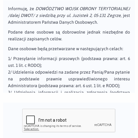
Informuję, że
DOWÓDZTWO WOJSK OBRONY TERYTORIALNEJ
/dalej DWOT/ z siedzibą przy ul. Juzistek 2, 05-131 Zegrze
, jest
Administratorem Państwa Danych Osobowych.
Podane dane osobowe są dobrowolne jednak niezbędne do
realizacji zapisanych celów.
Dane osobowe będą przetwarzane w następujących celach:
1/ Przesyłanie informacji prasowych (podstawa prawna: art. 6
ust. 1 lit. c RODO);
2/ Udzielenia odpowiedzi na zadane przez Panią/Pana pytanie
na podstawie prawnie usprawiedliwionego interesu
Administratora (podstawa prawna: art. 6 ust. 1 lit. e RODO);
3/ Udzielenia informacji i realizacja zgłoszenia (podstawa
prawna: art. 6 ust. 1 lit. e RODO);
4/ Przesyłania informacji osobom zainteresowanym
/newsletter/ (podstawa prawna: art. 6 ust. 1 lit. a RODO)
W każdej chwili przysługuje Państwu prawo do wniesienia
sprzeciwu wobec przetwarzania danych na podstawie prawnie
uzasadnionego interesu. Wówczas przestaniemy przetwarzać