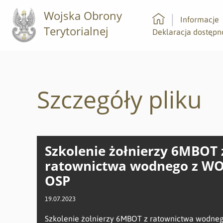
Wojska Obrony
Informacje
Terytorialnej
Strona główna
Deklaracja dostępn
Szczegóły pliku
Szkolenie żołnierzy 6MBOT 
ratownictwa wodnego z WO
OSP
19.07.2023
Szkolenie żołnierzy 6MBOT z ratownictwa wodne