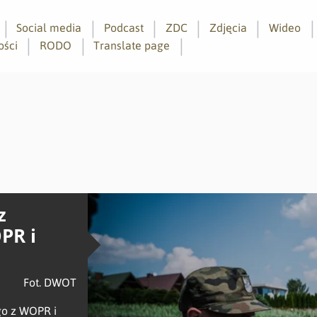
Social media
Podcast
ZDC
Zdjęcia
Wideo
ości
RODO
Translate page
z
PR i
Fot. DWOT
go z WOPR i