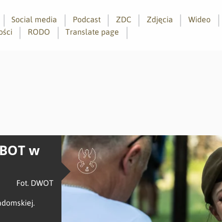
Social media
Podcast
ZDC
Zdjęcia
Wideo
ości
RODO
Translate page
MBOT w
Fot. DWOT
domskiej.