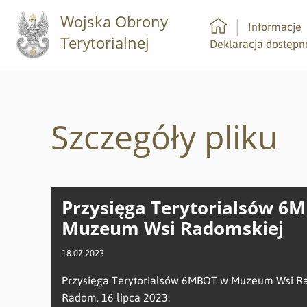
Wojska Obrony
Informacje
Terytorialnej
Strona główna
Deklaracja dostępn
Szczegóły pliku
Przysięga Terytorialsów 6
Muzeum Wsi Radomskiej
18.07.2023
Przysięga Terytorialsów 6MBOT w Muzeum Wsi Ra
Radom, 16 lipca 2023.