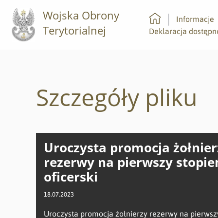
Wojska Obrony
Informacje
Terytorialnej
Strona główna
Deklaracja dostępn
Szczegóły pliku
Uroczysta promocja żołnier
rezerwy na pierwszy stopie
oficerski
18.07.2023
Uroczysta promocja żołnierzy rezerwy na pierwsz