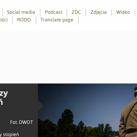
Social media
Podcast
ZDC
Zdjęcia
Wideo
ości
RODO
Translate page
zy
ń
Fot. DWOT
y stopień