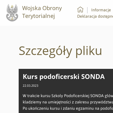
Wojska Obrony
Informacje
Terytorialnej
Strona główna
Deklaracja dostępn
Szczegóły pliku
Kurs podoficerski SONDA
22.03.2023
W trakcie kursu Szkoły Podoficerskiej SONDA głó
kładziemy na umiejętności z zakresu przywództw
Po ukończeniu kursu i zdaniu egzaminu na podofi