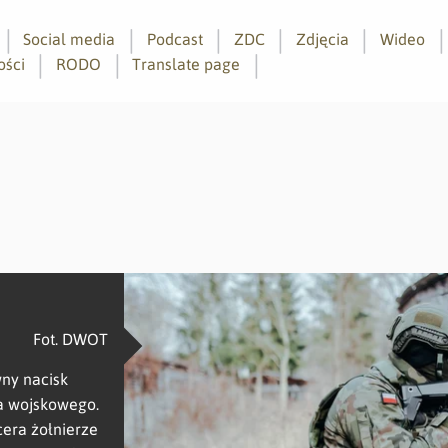
Social media
Podcast
ZDC
Zdjęcia
Wideo
ości
RODO
Translate page
Fot. DWOT
wny nacisk
a wojskowego.
cera żołnierze