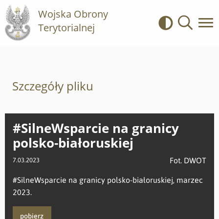
Wojska Obrony
Terytorialnej
Kontrast
Wyszukiwa
Szczegóły pliku
#SilneWsparcie na granicy
polsko-białoruskiej
Fot. DWOT
7.03.2023
#SilneWsparcie na granicy polsko-białoruskiej, marzec
2023.
pobierz