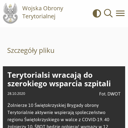
Wojska Obrony
Terytorialnej
Kontrast
Wyszukiwa
Szczegóły pliku
Terytorialsi wracają do
szerokiego wsparcia szpitali
Fot. DWOT
28.10.2020
Żołnierze 10 Świętokrzyskiej Brygady obrony
Terytorialnie aktywnie wspierają społeczeństwo
regionu Świętokrzyskiego w walce z COVID-19. 40
żołnierzy 10. ŚBOT będzie pobierać wymazy w 12