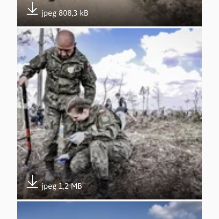
jpeg 808,3 kB
Pobierz załącznik
Otwórz załącznik Udział w akcji #sadziMy – 26.04.2019
jpeg 1,2 MB
Pobierz załącznik
Otwórz załącznik Udział w akcji #sadziMy – 26.04.2019