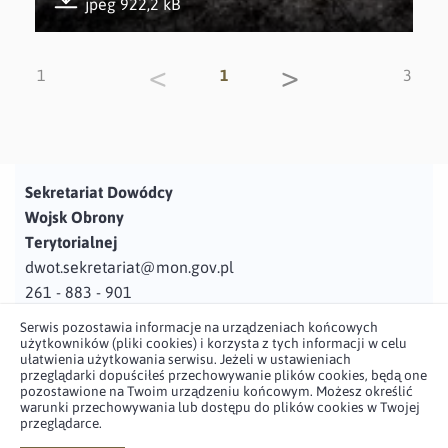
jpeg 922,2 kB
Pobierz załącznik
<
>
1
1
3
Sekretariat Dowódcy
Wojsk Obrony
Terytorialnej
dwot.sekretariat@mon.gov.pl
261 - 883 - 901
Serwis pozostawia informacje na urządzeniach końcowych
Adres
użytkowników (pliki cookies) i korzysta z tych informacji w celu
ul. Juzistek 2
ułatwienia użytkowania serwisu. Jeżeli w ustawieniach
przeglądarki dopuściłeś przechowywanie plików cookies, będą one
05-131 Zegrze
pozostawione na Twoim urządzeniu końcowym. Możesz określić
warunki przechowywania lub dostępu do plików cookies w Twojej
przeglądarce.