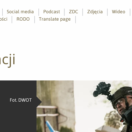
Social media
Podcast
ZDC
Zdjęcia
Wideo
ości
RODO
Translate page
cji
Fot. DWOT