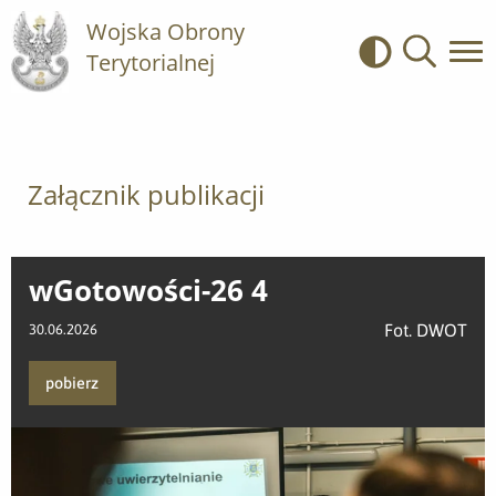
Wojska Obrony
Terytorialnej
Kontrast
Wyszukiwa
Załącznik publikacji
wGotowości-26 4
Fot. DWOT
30.06.2026
pobierz