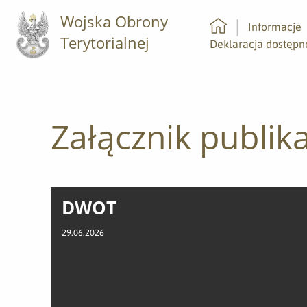
Wojska Obrony
Informacje
Terytorialnej
Strona główna
Deklaracja dostępn
Załącznik publika
DWOT
29.06.2026