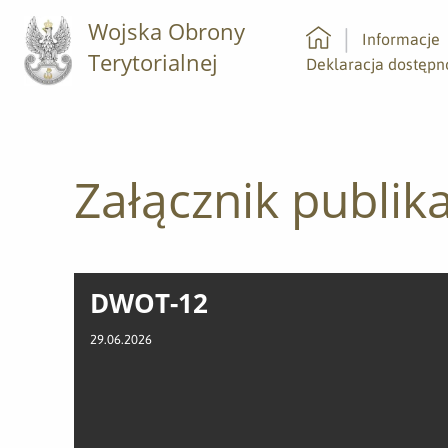
Wojska Obrony
Informacje
Terytorialnej
Strona główna
Deklaracja dostępn
Załącznik publika
DWOT-12
29.06.2026