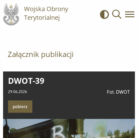
Wojska Obrony
Terytorialnej
Kontrast
Wyszukiwa
Załącznik publikacji
DWOT-39
Fot. DWOT
29.06.2026
pobierz