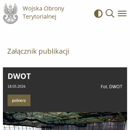
Wojska Obrony
Terytorialnej
Kontrast
Wyszukiwa
Załącznik publikacji
DWOT
Fot. DWOT
18.05.2026
pobierz