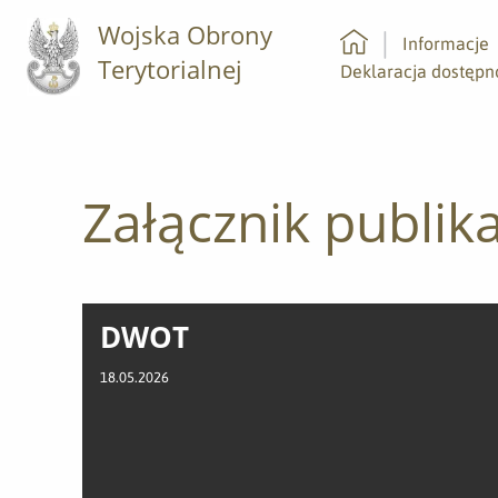
Wojska Obrony
Informacje
Terytorialnej
Strona główna
Deklaracja dostępn
Załącznik publika
DWOT
18.05.2026