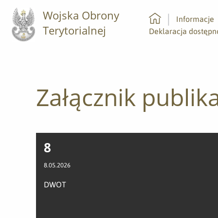
Wojska Obrony
Informacje
Terytorialnej
Strona główna
Deklaracja dostępn
Załącznik publika
8
8.05.2026
DWOT