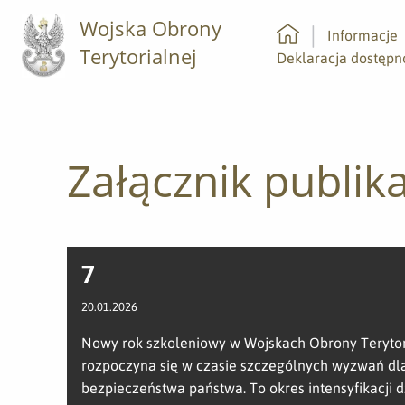
Wojska Obrony
Informacje
Terytorialnej
Strona główna
Deklaracja dostępn
Załącznik publika
7
20.01.2026
Nowy rok szkoleniowy w Wojskach Obrony Terytor
rozpoczyna się w czasie szczególnych wyzwań dl
bezpieczeństwa państwa. To okres intensyfikacji d