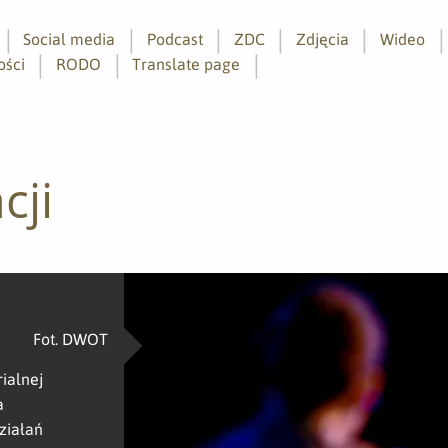
Social media
Podcast
ZDC
Zdjęcia
Wideo
ości
RODO
Translate page
cji
Fot. DWOT
ialnej
a
ziałań