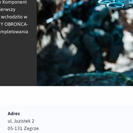
 w Komponent
ierwszy
e wchodziło w
ZNY OBROŃCA-
kompletowania
Adres
ul. Juzistek 2
05-131 Zegrze