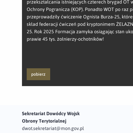
przekształcania istniejących czterech brygad OT
Ochrony Pogranicza (KOP). Ponadto WOT po raz p
przeprowadziły ćwiczenie Ognista Burza-25, któr
skład federacji ćwiczeń pod kryptonimem ŻELA
25. Rok 2025 Formacja zamyka osiągając stan u
prawie 45 tys. żołnierzy-ochotników!
pobierz
Sekretariat Dowódcy Wojsk
Obrony Terytorialnej
dwot.sekretariat@mon.gov.pl