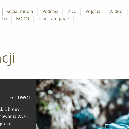
Social media
Podcast
ZDC
Zdjęcia
Wideo
ości
RODO
Translate page
cji
Fot. DWOT
sk Obrony
ormowania WOT,
 proces