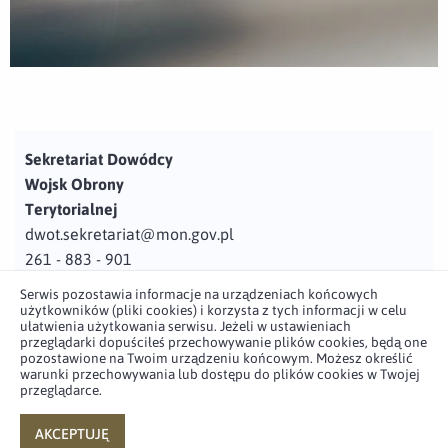
Sekretariat Dowódcy
Wojsk Obrony
Terytorialnej
dwot.sekretariat@mon.gov.pl
261 - 883 - 901
Serwis pozostawia informacje na urządzeniach końcowych
Adres
użytkowników (pliki cookies) i korzysta z tych informacji w celu
ul. Juzistek 2
ułatwienia użytkowania serwisu. Jeżeli w ustawieniach
przeglądarki dopuściłeś przechowywanie plików cookies, będą one
05-131 Zegrze
pozostawione na Twoim urządzeniu końcowym. Możesz określić
warunki przechowywania lub dostępu do plików cookies w Twojej
przeglądarce.
Profil użytkownika w serwisie
Profil użytkownika w serwisie
Profil użytkownika w serwisie
Profil użytkownika w serwisie
twitter
facebook
youtube
linkedin
AKCEPTUJĘ