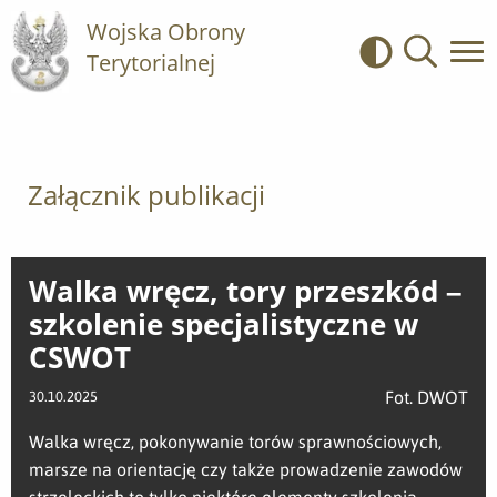
Wojska Obrony
Terytorialnej
Kontrast
Wyszukiwa
Załącznik publikacji
Walka wręcz, tory przeszkód –
szkolenie specjalistyczne w
CSWOT
Fot. DWOT
30.10.2025
Walka wręcz, pokonywanie torów sprawnościowych,
marsze na orientację czy także prowadzenie zawodów
strzeleckich to tylko niektóre elementy szkolenia