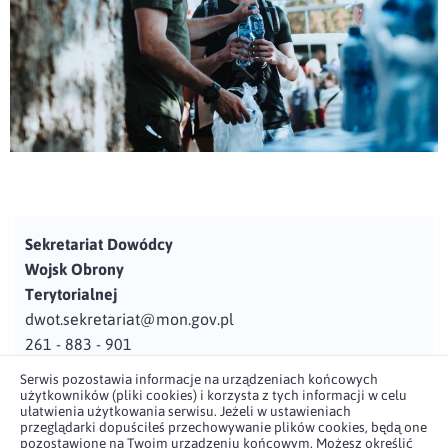
Sekretariat Dowódcy
Wojsk Obrony
Terytorialnej
dwot.sekretariat@mon.gov.pl
261 - 883 - 901
Serwis pozostawia informacje na urządzeniach końcowych
Adres
użytkowników (pliki cookies) i korzysta z tych informacji w celu
ul. Juzistek 2
ułatwienia użytkowania serwisu. Jeżeli w ustawieniach
przeglądarki dopuściłeś przechowywanie plików cookies, będą one
05-131 Zegrze
pozostawione na Twoim urządzeniu końcowym. Możesz określić