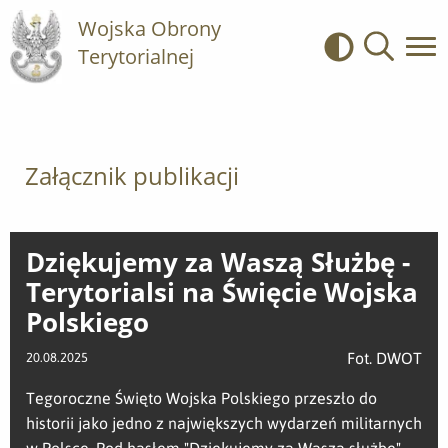
Wojska Obrony
Terytorialnej
Kontrast
Wyszukiwa
Załącznik publikacji
Dziękujemy za Waszą Służbę -
Terytorialsi na Święcie Wojska
Polskiego
Fot. DWOT
20.08.2025
Tegoroczne Święto Wojska Polskiego przeszło do
historii jako jedno z największych wydarzeń militarnych
w Polsce. Pod hasłem "Dziękujemy za Waszą służbę"