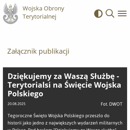
Wojska Obrony
Terytorialnej
Kontrast
Wyszukiwa
Załącznik publikacji
Dziękujemy za Waszą Służbę -
Terytorialsi na Święcie Wojska
Polskiego
Fot. DWOT
20.08.2025
Tegoroczne Święto Wojska Polskiego przeszło do
historii jako jedno z największych wydarzeń militarnych
w Polsce. Pod hasłem "Dziękujemy za Waszą służbę"