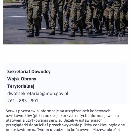
Sekretariat Dowódcy
Wojsk Obrony
Terytorialnej
dwot.sekretariat@mon.gov.pl
261 - 883 - 901
Serwis pozostawia informacje na urządzeniach końcowych
Adres
użytkowników (pliki cookies) i korzysta z tych informacji w celu
ul. Juzistek 2
ułatwienia użytkowania serwisu. Jeżeli w ustawieniach
przeglądarki dopuściłeś przechowywanie plików cookies, będą one
05-131 Zegrze
pozostawione na Twoim urządzeniu końcowym. Możesz określić