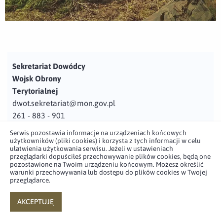
Sekretariat Dowódcy
Wojsk Obrony
Terytorialnej
dwot.sekretariat@mon.gov.pl
261 - 883 - 901
Serwis pozostawia informacje na urządzeniach końcowych
Adres
użytkowników (pliki cookies) i korzysta z tych informacji w celu
ul. Juzistek 2
ułatwienia użytkowania serwisu. Jeżeli w ustawieniach
przeglądarki dopuściłeś przechowywanie plików cookies, będą one
05-131 Zegrze
pozostawione na Twoim urządzeniu końcowym. Możesz określić
warunki przechowywania lub dostępu do plików cookies w Twojej
przeglądarce.
Profil użytkownika w serwisie
Profil użytkownika w serwisie
Profil użytkownika w serwisie
Profil użytkownika w serwisie
twitter
facebook
youtube
linkedin
AKCEPTUJĘ
powered by
netpr.pl