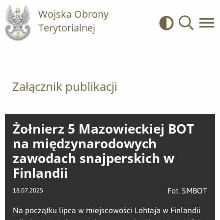
Wojska Obrony
Terytorialnej
Kontrast
Wyszukiwa
Załącznik publikacji
Żołnierz 5 Mazowieckiej BOT
na międzynarodowych
zawodach snajperskich w
Finlandii
Fot. 5MBOT
18.07.2025
Na początku lipca w miejscowości Lohtaja w Finlandii