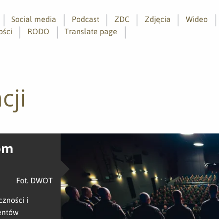
Social media
Podcast
ZDC
Zdjęcia
Wideo
ości
RODO
Translate page
cji
zom
Fot. DWOT
zności i
tentów