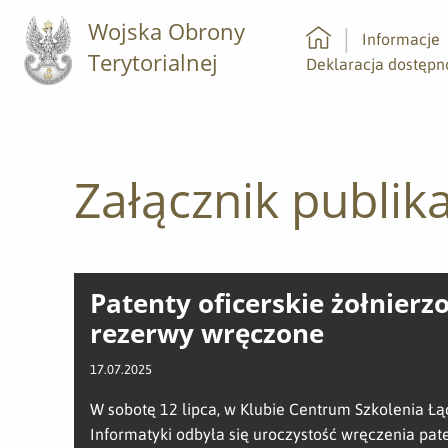
Wojska Obrony
Informacje
Terytorialnej
Strona główna
Deklaracja dostępn
Załącznik publika
Patenty oficerskie żołnier
rezerwy wręczone
17.07.2025
W sobotę 12 lipca, w Klubie Centrum Szkolenia Łąc
Informatyki odbyła się uroczystość wręczenia pa