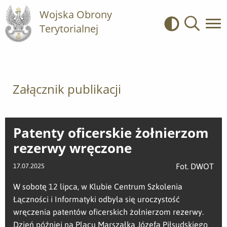
Wojska Obrony
Terytorialnej
Kontrast
Wyszukiwa
Załącznik publikacji
Patenty oficerskie żołnierzom
rezerwy wręczone
Fot. DWOT
17.07.2025
W sobotę 12 lipca, w Klubie Centrum Szkolenia
Łączności i Informatyki odbyła się uroczystość
wręczenia patentów oficerskich żołnierzom rezerwy.
Dzień później na Placu Marszałka Józefa Piłsudskiego