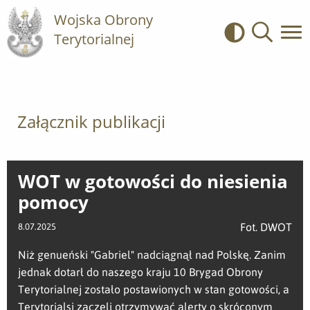
Wojska Obrony
Terytorialnej
Kontrast
Wyszukiwa
Załącznik publikacji
WOT w gotowości do niesienia
pomocy
Fot. DWOT
8.07.2025
Niż genueński "Gabriel" nadciągnął nad Polskę. Zanim
jednak dotarł do naszego kraju 10 Brygad Obrony
Terytorialnej zostało postawionych w stan gotowości, a
Terytorialsi zaczęli otrzymywać alerty o skróconym