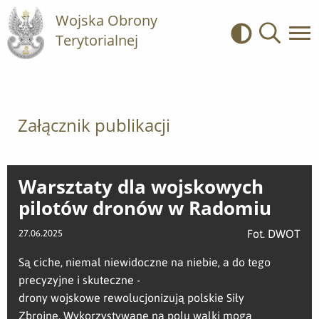
Wojska Obrony
Terytorialnej
Kontrast
Wyszukiwa
Załącznik publikacji
Warsztaty dla wojskowych
pilotów dronów w Radomiu
Fot. DWOT
27.06.2025
Są ciche, niemal niewidoczne na niebie, a do tego
precyzyjne i skuteczne -
drony wojskowe rewolucjonizują polskie Siły
Zbrojne. Wykorzystywane na polu walki mogą