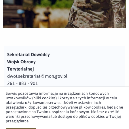
Sekretariat Dowódcy
Wojsk Obrony
Terytorialnej
dwot.sekretariat@mon.gov.pl
261 - 883 - 901
Serwis pozostawia informacje na urządzeniach końcowych
Adres
użytkowników (pliki cookies) i korzysta z tych informacji w celu
ul. Juzistek 2
ułatwienia użytkowania serwisu. Jeżeli w ustawieniach
przeglądarki dopuściłeś przechowywanie plików cookies, będą one
05-131 Zegrze
pozostawione na Twoim urządzeniu końcowym. Możesz określić
warunki przechowywania lub dostępu do plików cookies w Twojej
przeglądarce.