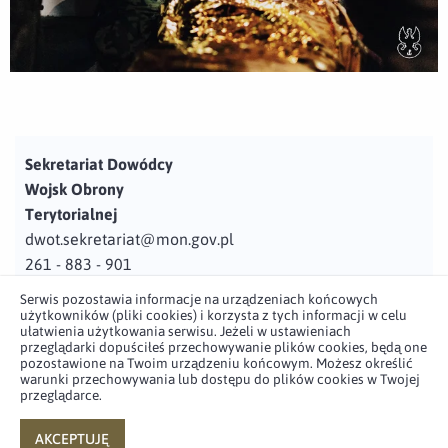
Sekretariat Dowódcy
Wojsk Obrony
Terytorialnej
dwot.sekretariat@mon.gov.pl
261 - 883 - 901
Serwis pozostawia informacje na urządzeniach końcowych
Adres
użytkowników (pliki cookies) i korzysta z tych informacji w celu
ul. Juzistek 2
ułatwienia użytkowania serwisu. Jeżeli w ustawieniach
przeglądarki dopuściłeś przechowywanie plików cookies, będą one
05-131 Zegrze
pozostawione na Twoim urządzeniu końcowym. Możesz określić
warunki przechowywania lub dostępu do plików cookies w Twojej
przeglądarce.
Profil użytkownika w serwisie
Profil użytkownika w serwisie
Profil użytkownika w serwisie
Profil użytkownika w serwisie
twitter
facebook
youtube
linkedin
AKCEPTUJĘ