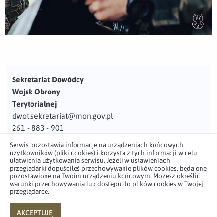
Sekretariat Dowódcy
Wojsk Obrony
Terytorialnej
dwot.sekretariat@mon.gov.pl
261 - 883 - 901
Serwis pozostawia informacje na urządzeniach końcowych
Adres
użytkowników (pliki cookies) i korzysta z tych informacji w celu
ul. Juzistek 2
ułatwienia użytkowania serwisu. Jeżeli w ustawieniach
przeglądarki dopuściłeś przechowywanie plików cookies, będą one
05-131 Zegrze
pozostawione na Twoim urządzeniu końcowym. Możesz określić
warunki przechowywania lub dostępu do plików cookies w Twojej
przeglądarce.
Profil użytkownika w serwisie
Profil użytkownika w serwisie
Profil użytkownika w serwisie
Profil użytkownika w serwisie
twitter
facebook
youtube
linkedin
AKCEPTUJĘ