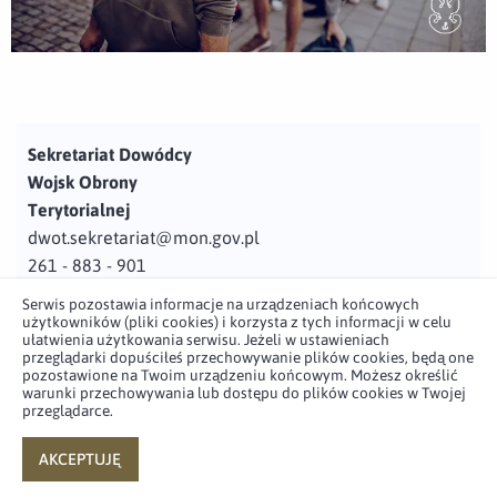
Sekretariat Dowódcy
Wojsk Obrony
Terytorialnej
dwot.sekretariat@mon.gov.pl
261 - 883 - 901
Serwis pozostawia informacje na urządzeniach końcowych
Adres
użytkowników (pliki cookies) i korzysta z tych informacji w celu
ul. Juzistek 2
ułatwienia użytkowania serwisu. Jeżeli w ustawieniach
przeglądarki dopuściłeś przechowywanie plików cookies, będą one
05-131 Zegrze
pozostawione na Twoim urządzeniu końcowym. Możesz określić
warunki przechowywania lub dostępu do plików cookies w Twojej
przeglądarce.
Profil użytkownika w serwisie
Profil użytkownika w serwisie
Profil użytkownika w serwisie
Profil użytkownika w serwisie
twitter
facebook
youtube
linkedin
AKCEPTUJĘ
powered by
netpr.pl