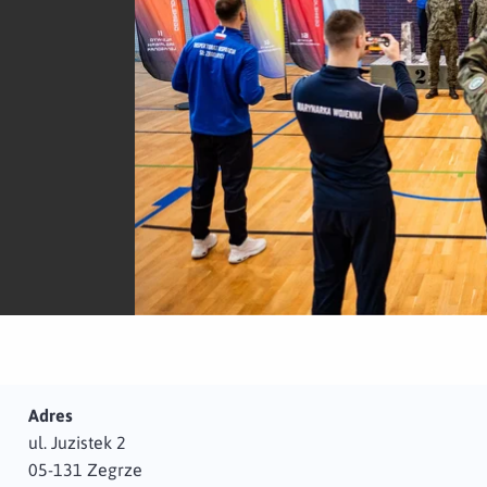
Adres
ul. Juzistek 2
05-131 Zegrze