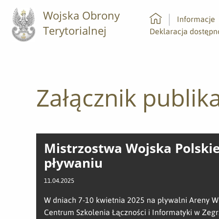
Wojska Obrony
Informacje
Terytorialnej
Strona główna
Deklaracja dostępn
Załącznik publika
Mistrzostwa Wojska Polski
pływaniu
11.04.2025
W dniach 7-10 kwietnia 2025 na pływalni Areny 
Centrum Szkolenia Łączności i Informatyki w Zegr