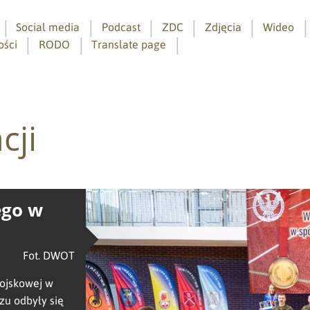
Social media
Podcast
ZDC
Zdjęcia
Wideo
ości
RODO
Translate page
cji
ego w
Fot. DWOT
Wojskowej w
zu odbyły się