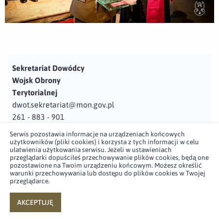
Sekretariat Dowódcy
Wojsk Obrony
Terytorialnej
dwot.sekretariat@mon.gov.pl
261 - 883 - 901
Serwis pozostawia informacje na urządzeniach końcowych
Adres
użytkowników (pliki cookies) i korzysta z tych informacji w celu
ul. Juzistek 2
ułatwienia użytkowania serwisu. Jeżeli w ustawieniach
przeglądarki dopuściłeś przechowywanie plików cookies, będą one
05-131 Zegrze
pozostawione na Twoim urządzeniu końcowym. Możesz określić
warunki przechowywania lub dostępu do plików cookies w Twojej
przeglądarce.
Profil użytkownika w serwisie
Profil użytkownika w serwisie
Profil użytkownika w serwisie
Profil użytkownika w serwisie
twitter
facebook
youtube
linkedin
AKCEPTUJĘ
powered by
netpr.pl