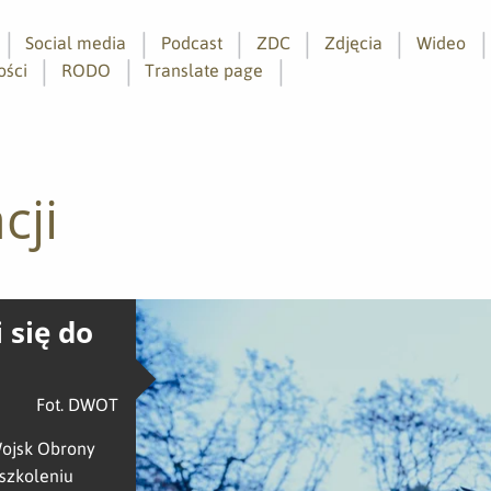
Social media
Podcast
ZDC
Zdjęcia
Wideo
ości
RODO
Translate page
cji
 się do
Fot. DWOT
Wojsk Obrony
 szkoleniu