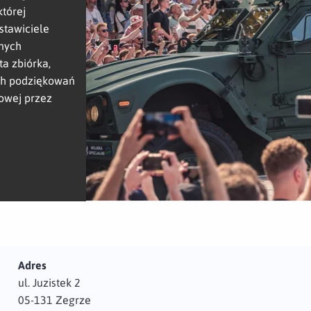
której
stawiciele
lnych
a zbiórka,
ych podziękowań
owej przez
Adres
ul. Juzistek 2
05-131 Zegrze