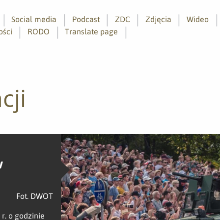
Social media
Podcast
ZDC
Zdjęcia
Wideo
ości
RODO
Translate page
cji
w
Fot. DWOT
r. o godzinie