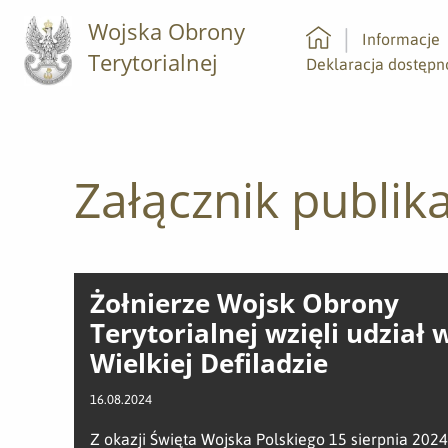
Wojska Obrony
Informacje
Terytorialnej
Strona główna
Deklaracja dostępn
Załącznik publika
Żołnierze Wojsk Obrony
Terytorialnej wzięli udział 
Wielkiej Defiladzie
16.08.2024
Z okazji Święta Wojska Polskiego 15 sierpnia 2024 