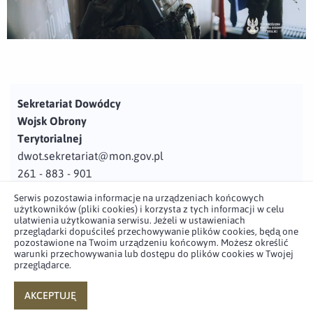
Sekretariat Dowódcy
Wojsk Obrony
Terytorialnej
dwot.sekretariat@mon.gov.pl
261 - 883 - 901
Serwis pozostawia informacje na urządzeniach końcowych
Adres
użytkowników (pliki cookies) i korzysta z tych informacji w celu
ul. Juzistek 2
ułatwienia użytkowania serwisu. Jeżeli w ustawieniach
przeglądarki dopuściłeś przechowywanie plików cookies, będą one
05-131 Zegrze
pozostawione na Twoim urządzeniu końcowym. Możesz określić
warunki przechowywania lub dostępu do plików cookies w Twojej
przeglądarce.
Profil użytkownika w serwisie
Profil użytkownika w serwisie
Profil użytkownika w serwisie
Profil użytkownika w serwisie
twitter
facebook
youtube
linkedin
AKCEPTUJĘ