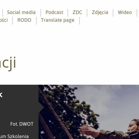
Social media
Podcast
ZDC
Zdjęcia
Wideo
ości
RODO
Translate page
cji
k
Fot. DWOT
rum Szkolenia