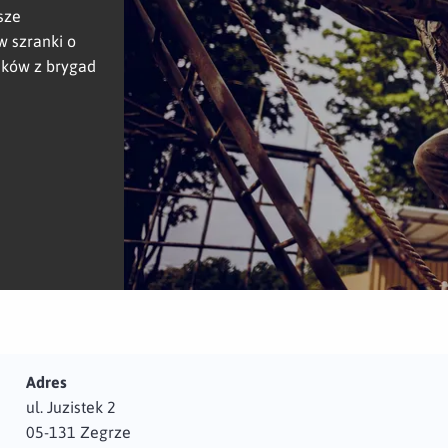
sze
 szranki o
ników z brygad
Adres
ul. Juzistek 2
05-131 Zegrze