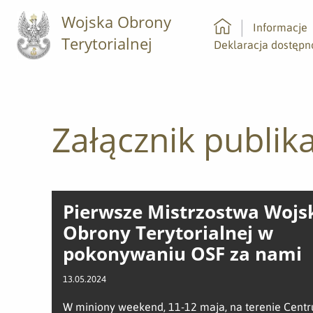
Wojska Obrony
Informacje
Terytorialnej
Strona główna
Deklaracja dostępn
Załącznik publika
Pierwsze Mistrzostwa Wojs
Obrony Terytorialnej w
pokonywaniu OSF za nami
13.05.2024
W miniony weekend, 11-12 maja, na terenie Cent