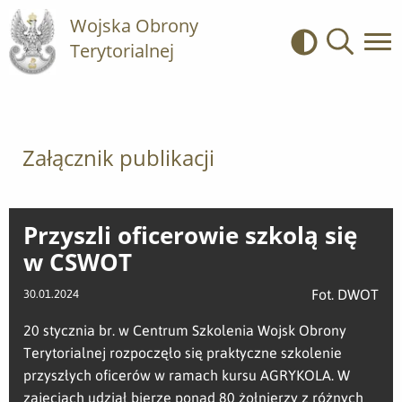
Wojska Obrony
Terytorialnej
Kontrast
Wyszukiwa
Załącznik publikacji
Przyszli oficerowie szkolą się
w CSWOT
Fot. DWOT
30.01.2024
20 stycznia br. w Centrum Szkolenia Wojsk Obrony
Terytorialnej rozpoczęło się praktyczne szkolenie
przyszłych oficerów w ramach kursu AGRYKOLA. W
zajęciach udział bierze ponad 80 żołnierzy z różnych