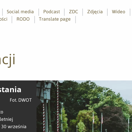
Social media
Podcast
ZDC
Zdjęcia
Wideo
ości
RODO
Translate page
cji
stania
Fot. DWOT
to
letniej
ę 30 września