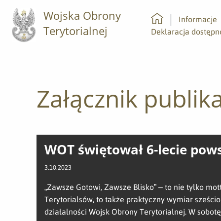
Wojska Obrony
Informacje
Terytorialnej
Strona główna
Deklaracja dostępn
Załącznik publika
WOT świętował 6-lecie pow
3.10.2023
„Zawsze Gotowi, Zawsze Blisko” – to nie tylko mot
Terytorialsów, to także praktyczny wymiar sześcio
działalności Wojsk Obrony Terytorialnej. W sobot