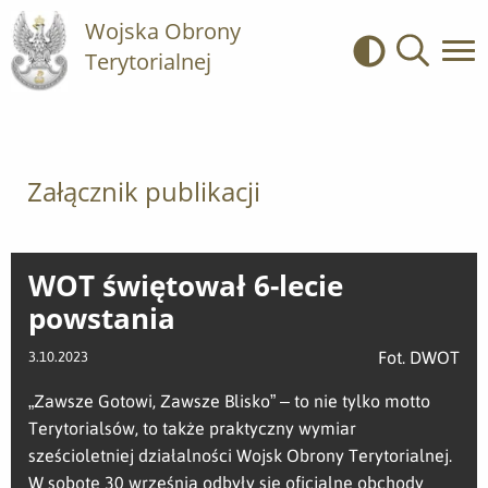
Wojska Obrony
Terytorialnej
Kontrast
Wyszukiwa
Załącznik publikacji
WOT świętował 6-lecie
powstania
Fot. DWOT
3.10.2023
„Zawsze Gotowi, Zawsze Blisko” – to nie tylko motto
Terytorialsów, to także praktyczny wymiar
sześcioletniej działalności Wojsk Obrony Terytorialnej.
W sobotę 30 września odbyły się oficjalne obchody