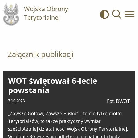
Wojska Obrony
Terytorialnej
Kontrast
Wyszukiwa
Załącznik publikacji
WOT świętował 6-lecie
powstania
Fot. DWOT
3.10.2023
„Zawsze Gotowi, Zawsze Blisko” – to nie tylko motto
Terytorialsów, to także praktyczny wymiar
sześcioletniej działalności Wojsk Obrony Terytorialnej.
W sobotę 30 września odbyły się oficjalne obchody