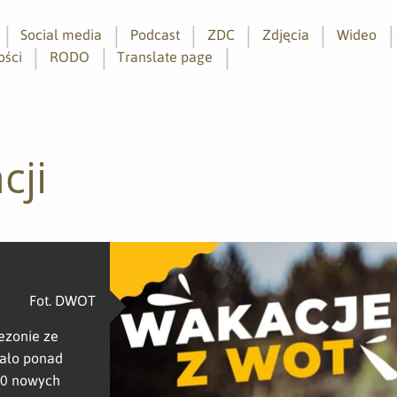
Social media
Podcast
ZDC
Zdjęcia
Wideo
ości
RODO
Translate page
cji
Fot. DWOT
ezonie ze
ało ponad
00 nowych