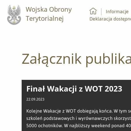
Wojska Obrony
Informacje
Terytorialnej
Strona główna
Deklaracja dostępn
Załącznik publika
Finał Wakacji z WOT 2023
22.09.2023
Kolejne Wakacje z WOT dobiegają końca. W tym s
szkoleń podstawowych i wyrównawczych skorzyst
5000 ochotników. W najbliższy weekend ponad 4