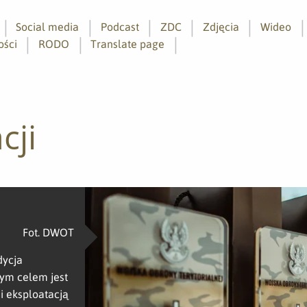
Social media
Podcast
ZDC
Zdjęcia
Wideo
ości
RODO
Translate page
cji
Fot. DWOT
dycja
nym celem jest
 eksploatacją