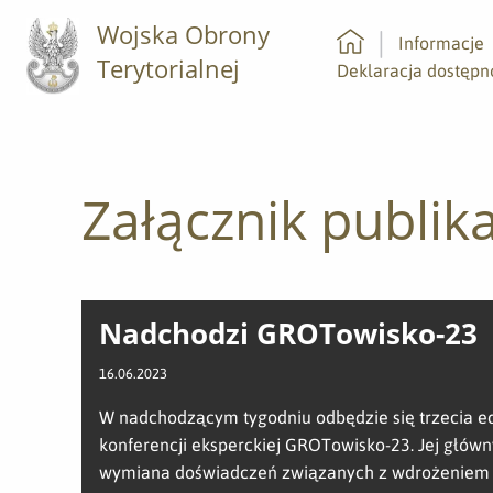
Wojska Obrony
Informacje
Terytorialnej
Strona główna
Deklaracja dostępn
Załącznik publika
Nadchodzi GROTowisko-23
16.06.2023
W nadchodzącym tygodniu odbędzie się trzecia e
konferencji eksperckiej GROTowisko-23. Jej głów
wymiana doświadczeń związanych z wdrożeniem i