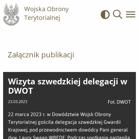
Wojska Obrony
Terytorialnej
Kontrast
Wyszukiwa
Załącznik publikacji
Wizyta szwedzkiej delegacji w
DWOT
Fot. DWOT
23.03.2023
22 marca 2023 r. w Dowództwie Wojsk Obrony
Terytorialnej gościła delegacja szwedzkiej Gwardii
Krajowej, pod przewodnictwem dowódcy Pani generał
dyw. Laury Swaan WREDE. Podczas spotkania nastąpiła