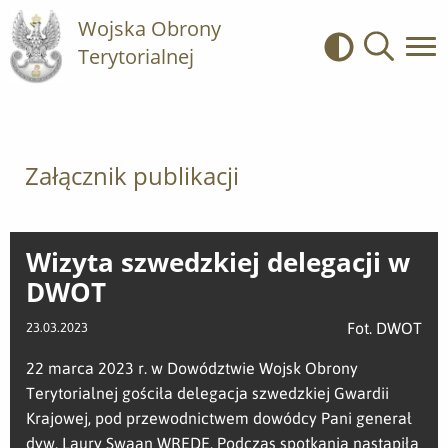
Wojska Obrony
Terytorialnej
Kontrast
Wyszukiwa
Załącznik publikacji
Wizyta szwedzkiej delegacji w
DWOT
Fot. DWOT
23.03.2023
22 marca 2023 r. w Dowództwie Wojsk Obrony
Terytorialnej gościła delegacja szwedzkiej Gwardii
Krajowej, pod przewodnictwem dowódcy Pani generał
dyw. Laury Swaan WREDE. Podczas spotkania nastąpiła