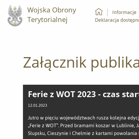
Wojska Obrony
Informacje
Terytorialnej
Strona główna
Deklaracja dostępn
Załącznik publika
Ferie z WOT 2023 - czas star
12.01.2023
Jutro w pięciu województwach rusza kolejna edycj
„Ferie z WOT”. Przed bramami koszar w Lublinie, J
Słupsku, Cieszynie i Chełmie z kartami powołania 