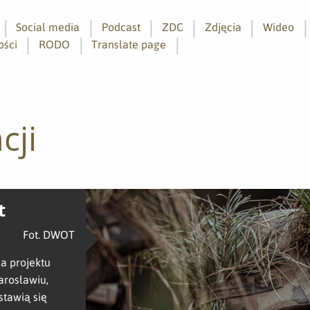
Social media
Podcast
ZDC
Zdjęcia
Wideo
ości
RODO
Translate page
cji
t
Fot. DWOT
a projektu
arosławiu,
stawią się