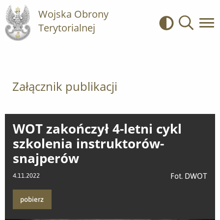
Wojska Obrony
Terytorialnej
Kontrast
Wyszukiwa
Załącznik publikacji
WOT zakończył 4-letni cykl
szkolenia instruktorów-
snajperów
Fot. DWOT
4.11.2022
pobierz